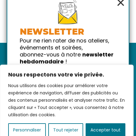
×
NEWSLETTER
Pour ne rien rater de nos ateliers,
événements et soirées,
abonnez-vous à notre
newsletter
hebdomadaire
!
Promis on ne vous spammera pas
Nous respectons votre vie privée.
!
Nous utilisons des cookies pour améliorer votre
Votre email
Nous contacter
-
CGV/CGU
-
Données
expérience de navigation, diffuser des publicités ou
personnelles
-
Infos pratiques
-
FAQ
des contenus personnalisés et analyser notre trafic. En
cliquant sur « Tout accepter », vous consentez à notre
utilisation des cookies.
coded with ♥ by
KEYNET
Personnaliser
Tout rejeter
Accepter tout