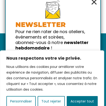
×
NEWSLETTER
Pour ne rien rater de nos ateliers,
événements et soirées,
abonnez-vous à notre
newsletter
hebdomadaire
!
Promis on ne vous spammera pas
Nous respectons votre vie privée.
!
Nous utilisons des cookies pour améliorer votre
Votre email
Nous contacter
-
CGV/CGU
-
Données
expérience de navigation, diffuser des publicités ou
personnelles
-
Infos pratiques
-
FAQ
des contenus personnalisés et analyser notre trafic. En
cliquant sur « Tout accepter », vous consentez à notre
utilisation des cookies.
coded with ♥ by
KEYNET
Personnaliser
Tout rejeter
Accepter tout