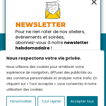
×
NEWSLETTER
Pour ne rien rater de nos ateliers,
événements et soirées,
abonnez-vous à notre
newsletter
hebdomadaire
!
Promis on ne vous spammera pas
Nous respectons votre vie privée.
!
Nous utilisons des cookies pour améliorer votre
Votre email
Nous contacter
-
CGV/CGU
-
Données
expérience de navigation, diffuser des publicités ou
personnelles
-
Infos pratiques
-
FAQ
des contenus personnalisés et analyser notre trafic. En
cliquant sur « Tout accepter », vous consentez à notre
utilisation des cookies.
coded with ♥ by
KEYNET
Personnaliser
Tout rejeter
Accepter tout