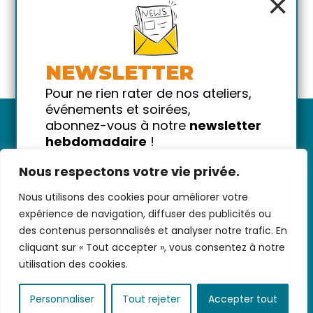
×
NEWSLETTER
Pour ne rien rater de nos ateliers,
événements et soirées,
abonnez-vous à notre
newsletter
hebdomadaire
!
Promis on ne vous spammera pas
Nous respectons votre vie privée.
!
Nous utilisons des cookies pour améliorer votre
Votre email
Nous contacter
-
CGV/CGU
-
Données
expérience de navigation, diffuser des publicités ou
personnelles
-
Infos pratiques
-
FAQ
des contenus personnalisés et analyser notre trafic. En
cliquant sur « Tout accepter », vous consentez à notre
utilisation des cookies.
coded with ♥ by
KEYNET
Personnaliser
Tout rejeter
Accepter tout