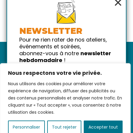
×
NEWSLETTER
Pour ne rien rater de nos ateliers,
événements et soirées,
abonnez-vous à notre
newsletter
hebdomadaire
!
Promis on ne vous spammera pas
Nous respectons votre vie privée.
!
Nous utilisons des cookies pour améliorer votre
Votre email
Nous contacter
-
CGV/CGU
-
Données
expérience de navigation, diffuser des publicités ou
personnelles
-
Infos pratiques
-
FAQ
des contenus personnalisés et analyser notre trafic. En
cliquant sur « Tout accepter », vous consentez à notre
utilisation des cookies.
coded with ♥ by
KEYNET
Personnaliser
Tout rejeter
Accepter tout