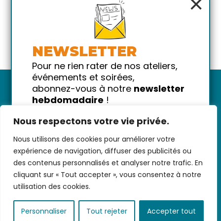
×
NEWSLETTER
Pour ne rien rater de nos ateliers,
événements et soirées,
abonnez-vous à notre
newsletter
hebdomadaire
!
Promis on ne vous spammera pas
Nous respectons votre vie privée.
!
Nous utilisons des cookies pour améliorer votre
Votre email
Nous contacter
-
CGV/CGU
-
Données
expérience de navigation, diffuser des publicités ou
personnelles
-
Infos pratiques
-
FAQ
des contenus personnalisés et analyser notre trafic. En
cliquant sur « Tout accepter », vous consentez à notre
utilisation des cookies.
coded with ♥ by
KEYNET
Personnaliser
Tout rejeter
Accepter tout