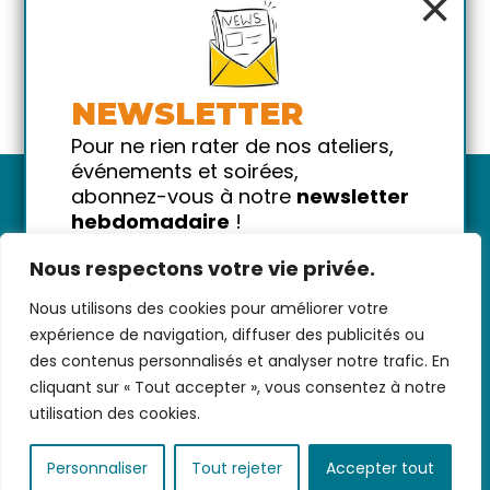
×
NEWSLETTER
Pour ne rien rater de nos ateliers,
événements et soirées,
abonnez-vous à notre
newsletter
hebdomadaire
!
Promis on ne vous spammera pas
Nous respectons votre vie privée.
!
Nous utilisons des cookies pour améliorer votre
Votre email
Nous contacter
-
CGV/CGU
-
Données
expérience de navigation, diffuser des publicités ou
personnelles
-
Infos pratiques
-
FAQ
des contenus personnalisés et analyser notre trafic. En
cliquant sur « Tout accepter », vous consentez à notre
utilisation des cookies.
coded with ♥ by
KEYNET
Personnaliser
Tout rejeter
Accepter tout