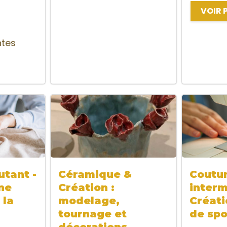
VOIR 
ntes
tant -
Céramique &
Coutu
ne
Création :
interm
 la
modelage,
Créati
tournage et
de spo