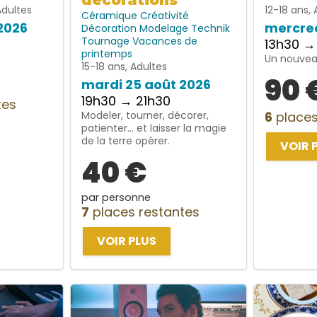
décorations
Adultes
12-18 ans, 
Céramique
Créativité
2026
mercred
Décoration
Modelage
Technik
Tournage
Vacances de
13h30 →
printemps
Un nouveau
15-18 ans, Adultes
90 
mardi 25 août 2026
19h30 → 21h30
tes
Modeler, tourner, décorer,
6
places
patienter… et laisser la magie
de la terre opérer.
VOIR 
40 €
par personne
7
places restantes
VOIR PLUS