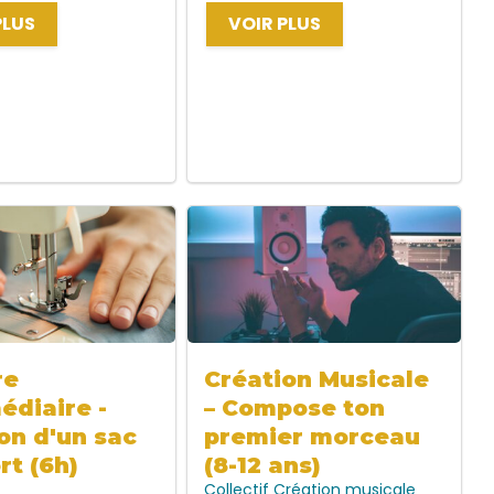
PLUS
VOIR PLUS
re
Création Musicale
édiaire -
– Compose ton
on d'un sac
premier morceau
rt (6h)
(8-12 ans)
Collectif
Création musicale