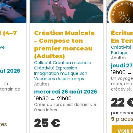
l (4–7
Création Musicale
Écritu
– Compose ton
En Ter
veil
Créativité
premier morceau
Partage
(Adultes)
Adultes
Collectif
Création musicale
jeudi 2
Créativité
Expression
ût 2026
19h00 →
Imagination
musique
Son
Un voyage 
Vacances de printemps
… la
mots, entr
Adultes
terrain de
créativité.
mercredi 26 août 2026
22 
19h30 → 21h00
Créer du son, c’est donner vie
à ses idées.
par perso
25 €
9
places
tes
VOIR 