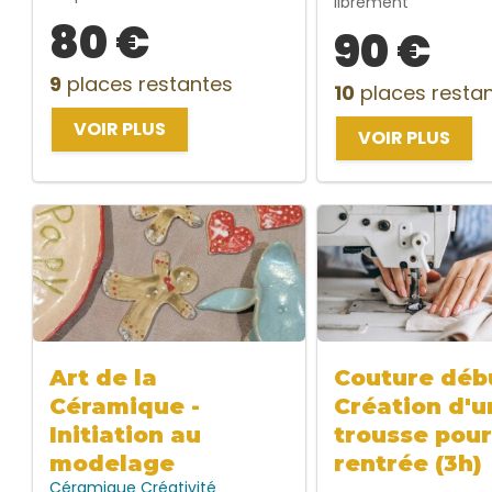
librement
80 €
90 €
9
places restantes
10
places resta
VOIR PLUS
VOIR PLUS
Art de la
Couture débu
Céramique -
Création d'u
Initiation au
trousse pour
modelage
rentrée (3h)
Céramique
Créativité