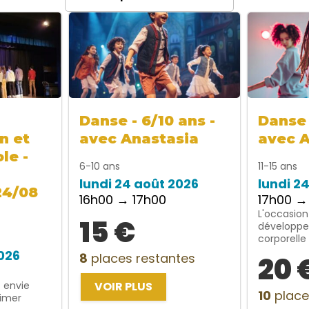
Danse - 6/10 ans -
Danse 
n et
avec Anastasia
avec 
le -
6-10 ans
11-15 ans
lundi 24 août 2026
lundi 2
24/08
16h00 → 17h00
17h00 →
L'occasion
15 €
développe
corporelle
2026
8
places restantes
20 
t envie
VOIR PLUS
10
place
rimer