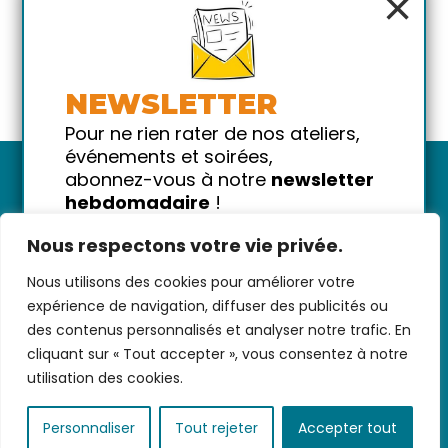
×
NEWSLETTER
Pour ne rien rater de nos ateliers,
événements et soirées,
abonnez-vous à notre
newsletter
hebdomadaire
!
Promis on ne vous spammera pas
Nous respectons votre vie privée.
!
Nous utilisons des cookies pour améliorer votre
Votre email
Nous contacter
-
CGV/CGU
-
Données
expérience de navigation, diffuser des publicités ou
personnelles
-
Infos pratiques
-
FAQ
des contenus personnalisés et analyser notre trafic. En
cliquant sur « Tout accepter », vous consentez à notre
utilisation des cookies.
coded with ♥ by
KEYNET
Personnaliser
Tout rejeter
Accepter tout