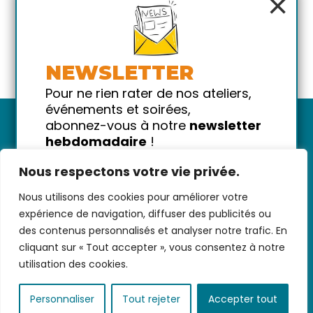
×
NEWSLETTER
Pour ne rien rater de nos ateliers,
événements et soirées,
abonnez-vous à notre
newsletter
hebdomadaire
!
Promis on ne vous spammera pas
Nous respectons votre vie privée.
!
Nous utilisons des cookies pour améliorer votre
Votre email
Nous contacter
-
CGV/CGU
-
Données
expérience de navigation, diffuser des publicités ou
personnelles
-
Infos pratiques
-
FAQ
des contenus personnalisés et analyser notre trafic. En
cliquant sur « Tout accepter », vous consentez à notre
utilisation des cookies.
coded with ♥ by
KEYNET
Personnaliser
Tout rejeter
Accepter tout