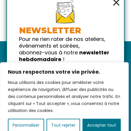
×
NEWSLETTER
Pour ne rien rater de nos ateliers,
événements et soirées,
abonnez-vous à notre
newsletter
hebdomadaire
!
Promis on ne vous spammera pas
Nous respectons votre vie privée.
!
Nous utilisons des cookies pour améliorer votre
Votre email
Nous contacter
-
CGV/CGU
-
Données
expérience de navigation, diffuser des publicités ou
personnelles
-
Infos pratiques
-
FAQ
des contenus personnalisés et analyser notre trafic. En
cliquant sur « Tout accepter », vous consentez à notre
utilisation des cookies.
coded with ♥ by
KEYNET
Personnaliser
Tout rejeter
Accepter tout