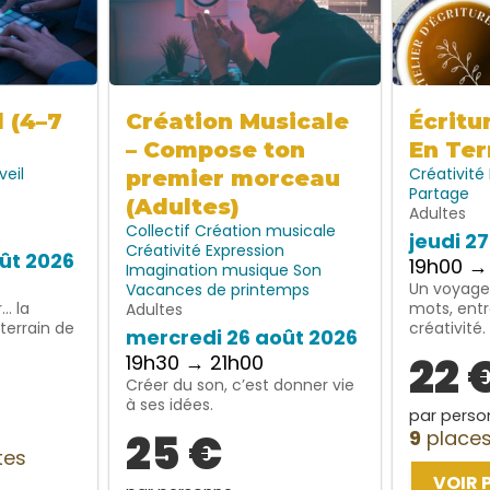
l (4–7
Création Musicale
Écritu
– Compose ton
En Ter
veil
Créativité
premier morceau
Partage
(Adultes)
Adultes
Collectif
Création musicale
jeudi 2
Créativité
Expression
ût 2026
19h00 →
Imagination
musique
Son
Un voyage 
Vacances de printemps
… la
mots, entr
Adultes
terrain de
créativité.
mercredi 26 août 2026
22 
19h30 → 21h00
Créer du son, c’est donner vie
à ses idées.
par perso
25 €
9
places
tes
VOIR 