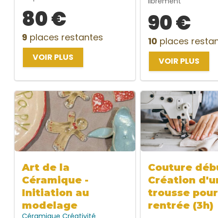
librement
80 €
90 €
9
places restantes
10
places resta
VOIR PLUS
VOIR PLUS
Art de la
Couture débu
Céramique -
Création d'u
Initiation au
trousse pour
modelage
rentrée (3h)
Céramique
Créativité