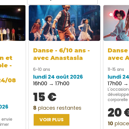
Danse - 6/10 ans -
Danse 
n et
avec Anastasia
avec 
le -
6-10 ans
11-15 ans
lundi 24 août 2026
lundi 2
24/08
16h00 → 17h00
17h00 →
L'occasion
15 €
développe
corporelle
2026
8
places restantes
20 
t envie
VOIR PLUS
10
place
rimer