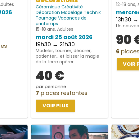
décorations
Adultes
12-18 ans, 
Céramique
Créativité
2026
mercred
Décoration
Modelage
Technik
Tournage
Vacances de
13h30 →
printemps
Un nouveau
15-18 ans, Adultes
90 
mardi 25 août 2026
19h30 → 21h30
tes
Modeler, tourner, décorer,
6
places
patienter… et laisser la magie
de la terre opérer.
VOIR 
40 €
par personne
7
places restantes
VOIR PLUS