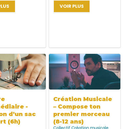
PLUS
VOIR PLUS
re
Création Musicale
édiaire -
– Compose ton
on d'un sac
premier morceau
rt (6h)
(8-12 ans)
Collectif
Création musicale