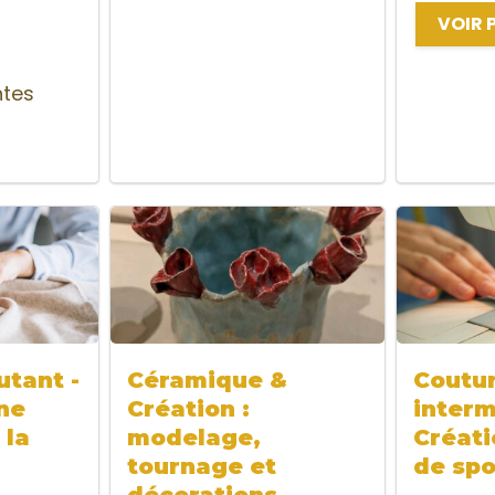
VOIR 
ntes
tant -
Céramique &
Coutu
ne
Création :
interm
 la
modelage,
Créati
tournage et
de spo