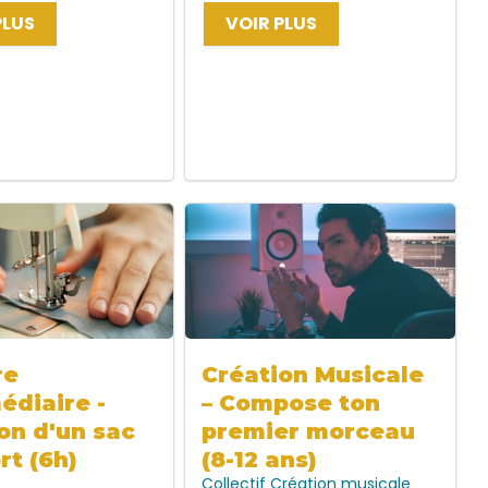
PLUS
VOIR PLUS
re
Création Musicale
édiaire -
– Compose ton
on d'un sac
premier morceau
rt (6h)
(8-12 ans)
Collectif
Création musicale