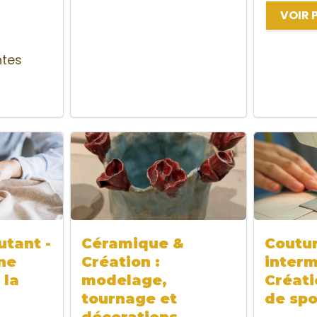
VOIR 
ntes
tant -
Céramique &
Coutu
ne
Création :
interm
 la
modelage,
Créati
tournage et
de spo