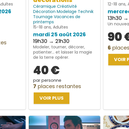
décorations
Adultes
12-18 ans, 
Céramique
Créativité
2026
mercred
Décoration
Modelage
Technik
Tournage
Vacances de
13h30 →
printemps
Un nouveau
15-18 ans, Adultes
90 
mardi 25 août 2026
19h30 → 21h30
tes
Modeler, tourner, décorer,
6
places
patienter… et laisser la magie
de la terre opérer.
VOIR 
40 €
par personne
7
places restantes
VOIR PLUS