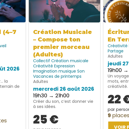
l (4–7
Création Musicale
Écritu
– Compose ton
En Ter
veil
Créativité
premier morceau
Partage
(Adultes)
Adultes
Collectif
Création musicale
jeudi 2
Créativité
Expression
ût 2026
19h00 →
Imagination
musique
Son
Un voyage 
Vacances de printemps
… la
mots, entr
Adultes
terrain de
créativité.
mercredi 26 août 2026
22 
19h30 → 21h00
Créer du son, c’est donner vie
à ses idées.
par perso
25 €
9
places
tes
VOIR 