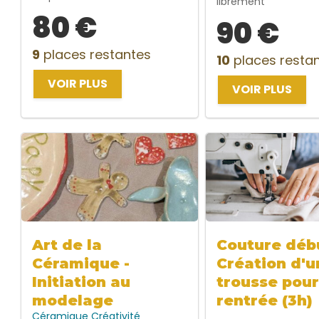
librement
80 €
90 €
9
places restantes
10
places resta
VOIR PLUS
VOIR PLUS
Art de la
Couture débu
Céramique -
Création d'u
Initiation au
trousse pour
modelage
rentrée (3h)
Céramique
Créativité