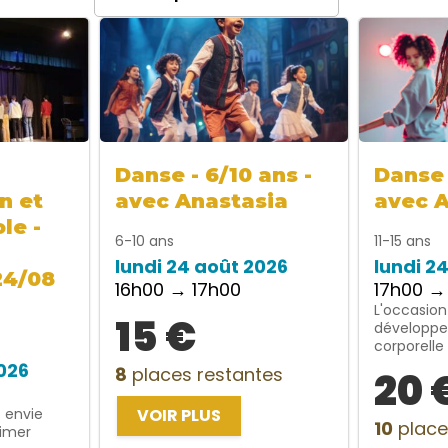
Danse - 6/10 ans -
Danse 
n et
avec Anastasia
avec 
le -
6-10 ans
11-15 ans
lundi 24 août 2026
lundi 2
24/08
16h00 → 17h00
17h00 →
L'occasion
15 €
développe
corporelle
2026
8
places restantes
20 
t envie
VOIR PLUS
10
place
rimer