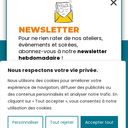
×
NEWSLETTER
Pour ne rien rater de nos ateliers,
événements et soirées,
abonnez-vous à notre
newsletter
hebdomadaire
!
Promis on ne vous spammera pas
Nous respectons votre vie privée.
!
Nous utilisons des cookies pour améliorer votre
Votre email
Nous contacter
-
CGV/CGU
-
Données
expérience de navigation, diffuser des publicités ou
personnelles
-
Infos pratiques
-
FAQ
des contenus personnalisés et analyser notre trafic. En
cliquant sur « Tout accepter », vous consentez à notre
utilisation des cookies.
coded with ♥ by
KEYNET
Personnaliser
Tout rejeter
Accepter tout