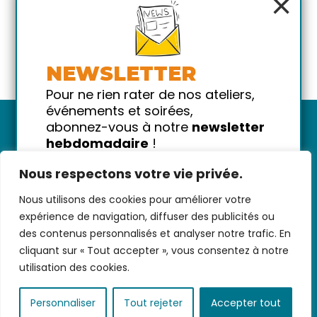
×
NEWSLETTER
Pour ne rien rater de nos ateliers,
événements et soirées,
abonnez-vous à notre
newsletter
hebdomadaire
!
Promis on ne vous spammera pas
Nous respectons votre vie privée.
!
Nous utilisons des cookies pour améliorer votre
Votre email
Nous contacter
-
CGV/CGU
-
Données
expérience de navigation, diffuser des publicités ou
personnelles
-
Infos pratiques
-
FAQ
des contenus personnalisés et analyser notre trafic. En
cliquant sur « Tout accepter », vous consentez à notre
utilisation des cookies.
coded with ♥ by
KEYNET
Personnaliser
Tout rejeter
Accepter tout