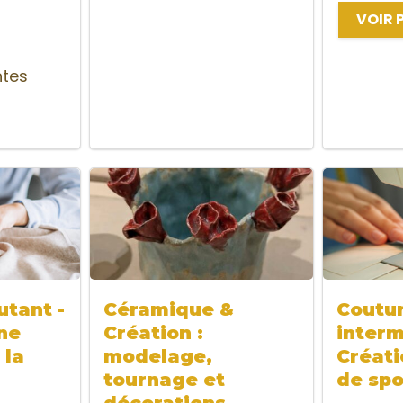
VOIR 
ntes
tant -
Céramique &
Coutu
ne
Création :
interm
 la
modelage,
Créati
tournage et
de spo