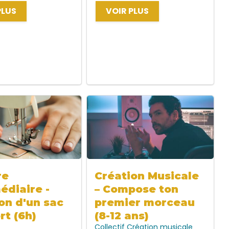
PLUS
VOIR PLUS
re
Création Musicale
édiaire -
– Compose ton
on d'un sac
premier morceau
rt (6h)
(8-12 ans)
Collectif
Création musicale