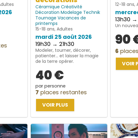
décorations
Adultes
12-18 ans, 
Céramique
Créativité
2026
mercred
Décoration
Modelage
Technik
Tournage
Vacances de
13h30 →
printemps
Un nouveau
15-18 ans, Adultes
90 
mardi 25 août 2026
19h30 → 21h30
tes
Modeler, tourner, décorer,
6
places
patienter… et laisser la magie
de la terre opérer.
VOIR 
40 €
par personne
7
places restantes
VOIR PLUS