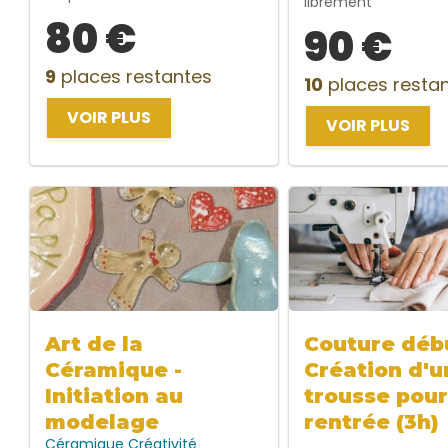
librement
80 €
90 €
9
places restantes
10
places resta
VOIR PLUS
VOIR PLUS
Art de la
Couture débu
Céramique -
Création d'u
Initiation au
trousse pour
modelage
rentrée (3h)
Céramique
Créativité