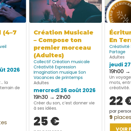
l (4–7
Création Musicale
Écritu
– Compose ton
En Ter
veil
Créativité
premier morceau
Partage
(Adultes)
Adultes
Collectif
Création musicale
jeudi 2
Créativité
Expression
ût 2026
19h00 →
Imagination
musique
Son
Un voyage 
Vacances de printemps
… la
mots, entr
Adultes
terrain de
créativité.
mercredi 26 août 2026
22 
19h30 → 21h00
Créer du son, c’est donner vie
à ses idées.
par perso
25 €
9
places
tes
VOIR 