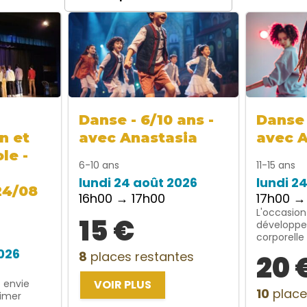
Danse - 6/10 ans -
Danse 
n et
avec Anastasia
avec 
le -
6-10 ans
11-15 ans
lundi 24 août 2026
lundi 2
24/08
16h00 → 17h00
17h00 →
L'occasion
15 €
développe
corporelle
2026
8
places restantes
20 
t envie
VOIR PLUS
10
place
rimer