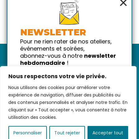
×
NEWSLETTER
Pour ne rien rater de nos ateliers,
événements et soirées,
abonnez-vous à notre
newsletter
hebdomadaire
!
Promis on ne vous spammera pas
Nous respectons votre vie privée.
!
Nous utilisons des cookies pour améliorer votre
Votre email
Nous contacter
-
CGV/CGU
-
Données
expérience de navigation, diffuser des publicités ou
personnelles
-
Infos pratiques
-
FAQ
des contenus personnalisés et analyser notre trafic. En
cliquant sur « Tout accepter », vous consentez à notre
utilisation des cookies.
coded with ♥ by
KEYNET
Personnaliser
Tout rejeter
Accepter tout