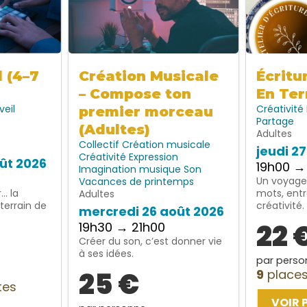
l (4–7
Création Musicale
Écritu
– Compose ton
En Ter
veil
Créativité
premier morceau
Partage
(Adultes)
Adultes
Collectif
Création musicale
jeudi 2
Créativité
Expression
ût 2026
19h00 →
Imagination
musique
Son
Un voyage 
Vacances de printemps
… la
mots, entr
Adultes
terrain de
créativité.
mercredi 26 août 2026
22 
19h30 → 21h00
Créer du son, c’est donner vie
à ses idées.
par perso
25 €
9
places
tes
VOIR 