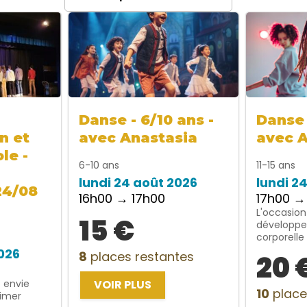
Danse - 6/10 ans -
Danse 
n et
avec Anastasia
avec 
le -
6-10 ans
11-15 ans
lundi 24 août 2026
lundi 2
24/08
16h00 → 17h00
17h00 →
L'occasion
15 €
développe
corporelle
2026
8
places restantes
20 
t envie
VOIR PLUS
10
place
rimer