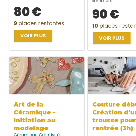
librement
80 €
90 €
9
places restantes
10
places resta
VOIR PLUS
VOIR PLUS
Art de la
Couture débu
Céramique -
Création d'u
Initiation au
trousse pour
modelage
rentrée (3h)
Céramique
Créativité