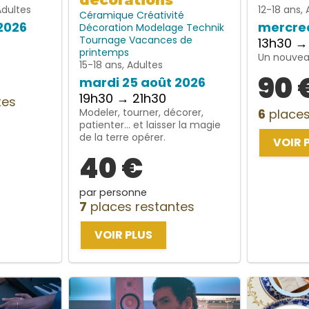
décorations
Adultes
12-18 ans, 
Céramique
Créativité
2026
mercred
Décoration
Modelage
Technik
Tournage
Vacances de
13h30 →
printemps
Un nouveau
15-18 ans, Adultes
90 
mardi 25 août 2026
19h30 → 21h30
tes
Modeler, tourner, décorer,
6
places
patienter… et laisser la magie
de la terre opérer.
VOIR 
40 €
par personne
7
places restantes
VOIR PLUS