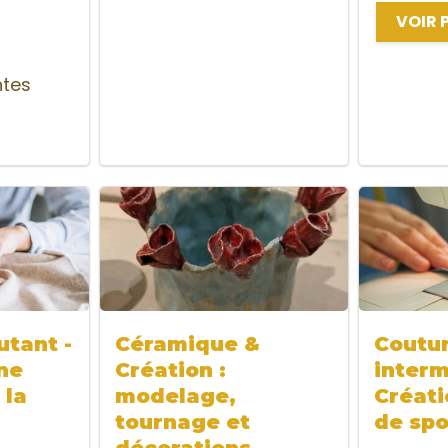
VOIR 
ntes
tant -
Céramique &
Coutu
ne
Création :
interm
 la
modelage,
Créati
tournage et
de spo