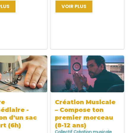
PLUS
VOIR PLUS
re
Création Musicale
édiaire -
– Compose ton
on d'un sac
premier morceau
rt (6h)
(8-12 ans)
Collectif
Création musicale