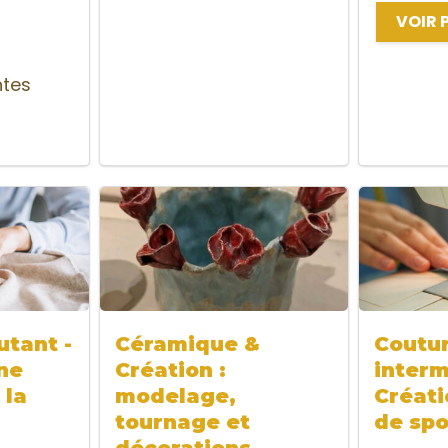
VOIR 
ntes
tant -
Céramique &
Coutu
ne
Création :
interm
 la
modelage,
Créati
tournage et
de spo