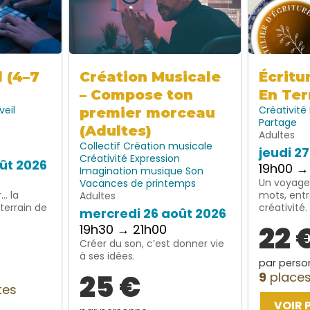
l (4–7
Création Musicale
Écritu
– Compose ton
En Ter
veil
Créativité
premier morceau
Partage
(Adultes)
Adultes
Collectif
Création musicale
jeudi 2
Créativité
Expression
ût 2026
19h00 →
Imagination
musique
Son
Un voyage 
Vacances de printemps
… la
mots, entr
Adultes
terrain de
créativité.
mercredi 26 août 2026
22 
19h30 → 21h00
Créer du son, c’est donner vie
à ses idées.
par perso
25 €
9
places
tes
VOIR 