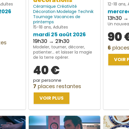
décorations
Adultes
12-18 ans, 
Céramique
Créativité
2026
mercred
Décoration
Modelage
Technik
Tournage
Vacances de
13h30 →
printemps
Un nouveau
15-18 ans, Adultes
90 
mardi 25 août 2026
19h30 → 21h30
tes
Modeler, tourner, décorer,
6
places
patienter… et laisser la magie
de la terre opérer.
VOIR 
40 €
par personne
7
places restantes
VOIR PLUS