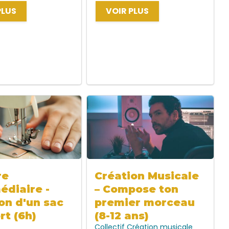
PLUS
VOIR PLUS
re
Création Musicale
édiaire -
– Compose ton
on d'un sac
premier morceau
rt (6h)
(8-12 ans)
Collectif
Création musicale