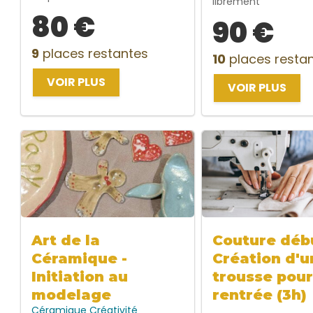
librement
80 €
90 €
9
places restantes
10
places resta
VOIR PLUS
VOIR PLUS
Art de la
Couture débu
Céramique -
Création d'u
Initiation au
trousse pour
modelage
rentrée (3h)
Céramique
Créativité