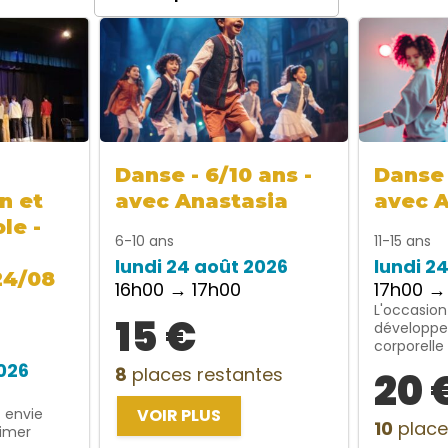
Danse - 6/10 ans -
Danse 
n et
avec Anastasia
avec 
le -
6-10 ans
11-15 ans
lundi 24 août 2026
lundi 2
24/08
16h00 → 17h00
17h00 →
L'occasion
15 €
développe
corporelle
2026
8
places restantes
20 
t envie
VOIR PLUS
10
place
rimer