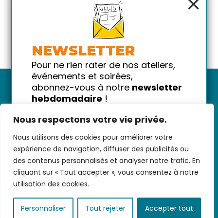
×
NEWSLETTER
Pour ne rien rater de nos ateliers,
événements et soirées,
abonnez-vous à notre
newsletter
hebdomadaire
!
Promis on ne vous spammera pas
Nous respectons votre vie privée.
!
Nous utilisons des cookies pour améliorer votre
Votre email
Nous contacter
-
CGV/CGU
-
Données
expérience de navigation, diffuser des publicités ou
personnelles
-
Infos pratiques
-
FAQ
des contenus personnalisés et analyser notre trafic. En
cliquant sur « Tout accepter », vous consentez à notre
utilisation des cookies.
coded with ♥ by
KEYNET
Personnaliser
Tout rejeter
Accepter tout