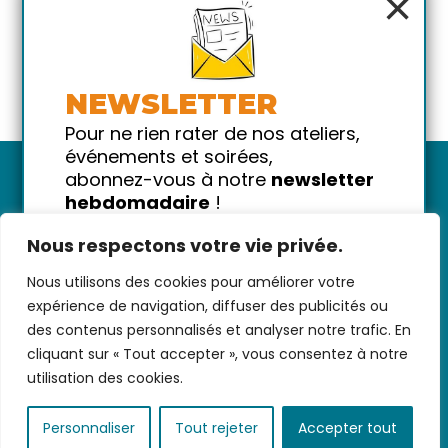
×
NEWSLETTER
Pour ne rien rater de nos ateliers,
événements et soirées,
abonnez-vous à notre
newsletter
hebdomadaire
!
Promis on ne vous spammera pas
Nous respectons votre vie privée.
!
Nous utilisons des cookies pour améliorer votre
Votre email
Nous contacter
-
CGV/CGU
-
Données
expérience de navigation, diffuser des publicités ou
personnelles
-
Infos pratiques
-
FAQ
des contenus personnalisés et analyser notre trafic. En
cliquant sur « Tout accepter », vous consentez à notre
utilisation des cookies.
coded with ♥ by
KEYNET
Personnaliser
Tout rejeter
Accepter tout