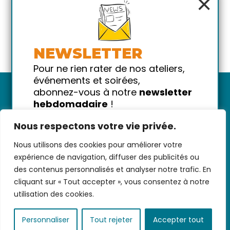
×
NEWSLETTER
Pour ne rien rater de nos ateliers,
événements et soirées,
abonnez-vous à notre
newsletter
hebdomadaire
!
Promis on ne vous spammera pas
Nous respectons votre vie privée.
!
Nous utilisons des cookies pour améliorer votre
Votre email
Nous contacter
-
CGV/CGU
-
Données
expérience de navigation, diffuser des publicités ou
personnelles
-
Infos pratiques
-
FAQ
des contenus personnalisés et analyser notre trafic. En
cliquant sur « Tout accepter », vous consentez à notre
utilisation des cookies.
coded with ♥ by
KEYNET
Personnaliser
Tout rejeter
Accepter tout