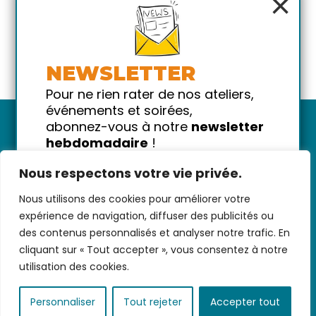
×
NEWSLETTER
Pour ne rien rater de nos ateliers,
événements et soirées,
abonnez-vous à notre
newsletter
hebdomadaire
!
Promis on ne vous spammera pas
Nous respectons votre vie privée.
!
Nous utilisons des cookies pour améliorer votre
Votre email
Nous contacter
-
CGV/CGU
-
Données
expérience de navigation, diffuser des publicités ou
personnelles
-
Infos pratiques
-
FAQ
des contenus personnalisés et analyser notre trafic. En
cliquant sur « Tout accepter », vous consentez à notre
utilisation des cookies.
coded with ♥ by
KEYNET
Personnaliser
Tout rejeter
Accepter tout