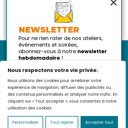
×
NEWSLETTER
Pour ne rien rater de nos ateliers,
événements et soirées,
abonnez-vous à notre
newsletter
hebdomadaire
!
Promis on ne vous spammera pas
Nous respectons votre vie privée.
!
Nous utilisons des cookies pour améliorer votre
Votre email
Nous contacter
-
CGV/CGU
-
Données
expérience de navigation, diffuser des publicités ou
personnelles
-
Infos pratiques
-
FAQ
des contenus personnalisés et analyser notre trafic. En
cliquant sur « Tout accepter », vous consentez à notre
utilisation des cookies.
coded with ♥ by
KEYNET
Personnaliser
Tout rejeter
Accepter tout