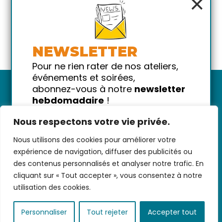
×
NEWSLETTER
Pour ne rien rater de nos ateliers,
événements et soirées,
abonnez-vous à notre
newsletter
hebdomadaire
!
Promis on ne vous spammera pas
Nous respectons votre vie privée.
!
Nous utilisons des cookies pour améliorer votre
Votre email
Nous contacter
-
CGV/CGU
-
Données
expérience de navigation, diffuser des publicités ou
personnelles
-
Infos pratiques
-
FAQ
des contenus personnalisés et analyser notre trafic. En
cliquant sur « Tout accepter », vous consentez à notre
utilisation des cookies.
coded with ♥ by
KEYNET
Personnaliser
Tout rejeter
Accepter tout