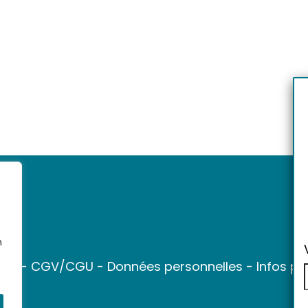
n
ter
-
CGV/CGU
-
Données personnelles
-
Infos pr