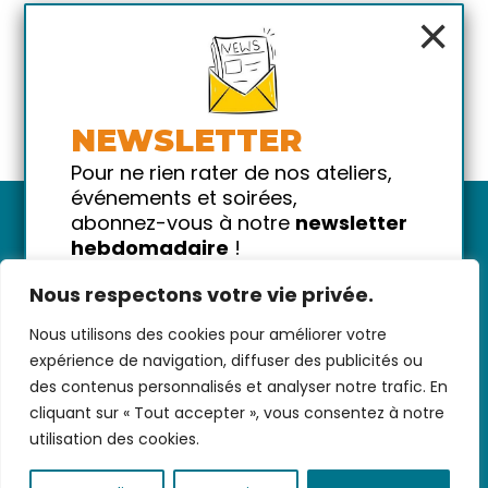
×
NEWSLETTER
Pour ne rien rater de nos ateliers,
événements et soirées,
abonnez-vous à notre
newsletter
hebdomadaire
!
Promis on ne vous spammera pas
Nous respectons votre vie privée.
!
Nous utilisons des cookies pour améliorer votre
Votre email
Nous contacter
-
CGV/CGU
-
Données
expérience de navigation, diffuser des publicités ou
personnelles
-
Infos pratiques
-
FAQ
des contenus personnalisés et analyser notre trafic. En
cliquant sur « Tout accepter », vous consentez à notre
utilisation des cookies.
coded with ♥ by
KEYNET