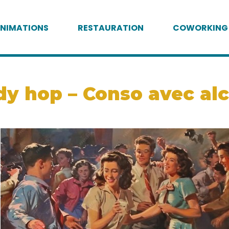
NIMATIONS
RESTAURATION
COWORKING
y hop – Conso avec alco