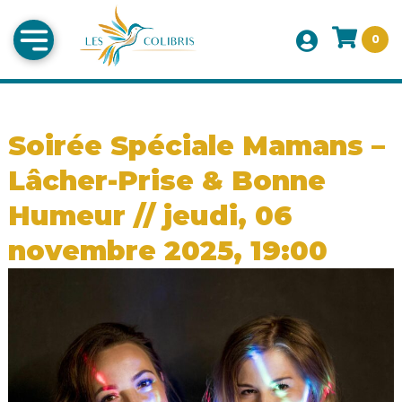
0
Soirée Spéciale Mamans –
Lâcher-Prise & Bonne
Humeur // jeudi, 06
novembre 2025, 19:00