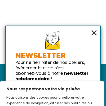
×
NEWSLETTER
Pour ne rien rater de nos ateliers,
événements et soirées,
abonnez-vous à notre
newsletter
hebdomadaire
!
Promis on ne vous spammera pas
Nous respectons votre vie privée.
!
Nous utilisons des cookies pour améliorer votre
Votre email
Nous contacter
-
CGV/CGU
-
Données
expérience de navigation, diffuser des publicités ou