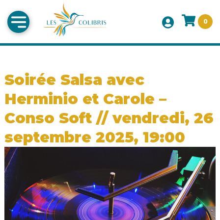
0
Soirée Salsa avec
Herminio et Carole –
Conso Soft // vendredi, 26
septembre 2025, 19:00