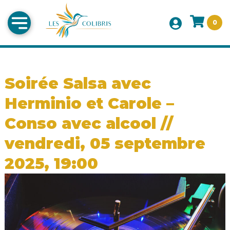
0
Soirée Salsa avec
Herminio et Carole –
Conso avec alcool //
vendredi, 05 septembre
2025, 19:00