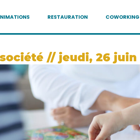
NIMATIONS
RESTAURATION
COWORKING
ociété // jeudi, 26 juin