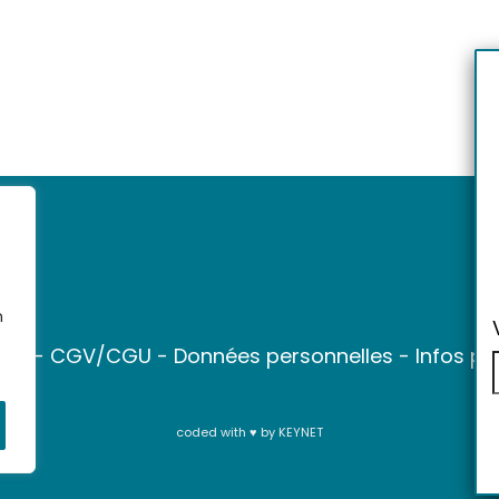
n
ter
-
CGV/CGU
-
Données personnelles
-
Infos pr
coded with ♥ by
KEYNET