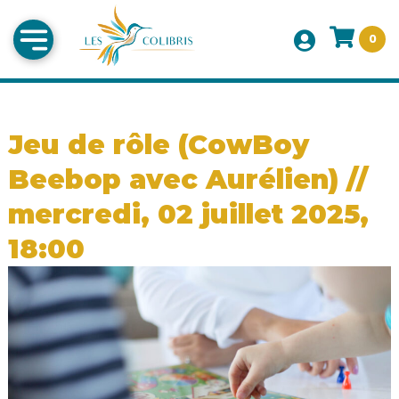
0
Jeu de rôle (CowBoy
Beebop avec Aurélien) //
mercredi, 02 juillet 2025,
18:00