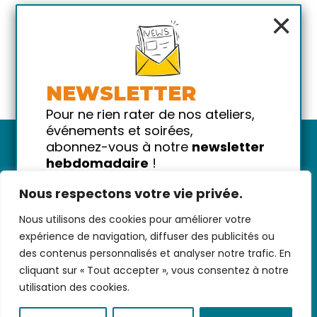
×
NEWSLETTER
Pour ne rien rater de nos ateliers,
événements et soirées,
abonnez-vous à notre
newsletter
hebdomadaire
!
Promis on ne vous spammera pas
Nous respectons votre vie privée.
!
Nous utilisons des cookies pour améliorer votre
Votre email
Nous contacter
-
CGV/CGU
-
Données
expérience de navigation, diffuser des publicités ou
personnelles
-
Infos pratiques
-
FAQ
des contenus personnalisés et analyser notre trafic. En
cliquant sur « Tout accepter », vous consentez à notre
utilisation des cookies.
coded with ♥ by
KEYNET