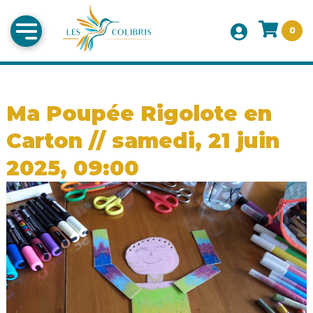
0
Ma Poupée Rigolote en
Carton // samedi, 21 juin
2025, 09:00