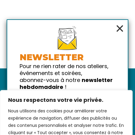
×
NEWSLETTER
Pour ne rien rater de nos ateliers,
événements et soirées,
abonnez-vous à notre
newsletter
hebdomadaire
!
Promis on ne vous spammera pas
Nous respectons votre vie privée.
!
Nous utilisons des cookies pour améliorer votre
Votre email
Nous contacter
-
CGV/CGU
-
Données
expérience de navigation, diffuser des publicités ou
personnelles
-
Infos pratiques
-
FAQ
des contenus personnalisés et analyser notre trafic. En
cliquant sur « Tout accepter », vous consentez à notre