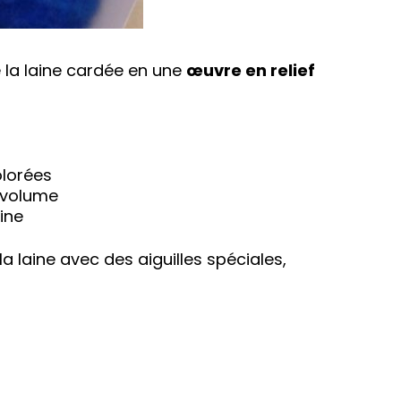
 la laine cardée en une
œuvre en relief
olorées
n volume
aine
la laine avec des aiguilles spéciales,