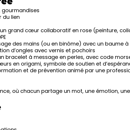
rée
 & gourmandises
 du lien
’un grand cœur collaboratif en rose (peinture, col
OPE
age des mains (ou en binôme) avec un baume à 
tion d’ongles avec vernis et pochoirs
’un bracelet à message en perles, avec code mors
œurs en origami, symbole de soutien et d’espéran
ormation et de prévention animé par une professi
nce, où chacun partage un mot, une émotion, une c
e
mations