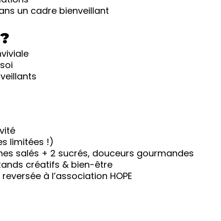
ns un cadre bienveillant
 ?
viviale
 soi
veillants
vité
 limitées !)
ches salés + 2 sucrés, douceurs gourmandes
stands créatifs & bien-être
a reversée à l’association HOPE