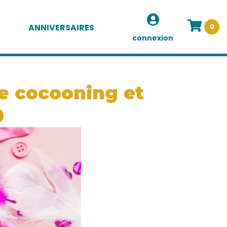
ANNIVERSAIRES
0
connexion
ée cocooning et
0