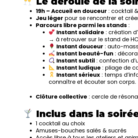
Le déroulé de la soi
19h – Accueil en douceur
: cocktail
Jeu léger
pour se rencontrer et créer
Parcours libre parmi les stands
:
Instant solidaire
: création d
→ à retrouver sur le stand de H
Instant douceur
: auto-mass
Instant beauté-fun
: décora
Instant subtil
: confection d
Instant ludique
: pliage de c
Instant sérieux
: temps d’inf
connaître et écouter son corps.
Clôture collective
: cercle de résona
Inclus dans la soiré
1 cocktail au choix
Amuses-bouches salés & sucrés
Accès libre à tous les ateliers et ani