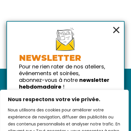
×
NEWSLETTER
Pour ne rien rater de nos ateliers,
événements et soirées,
abonnez-vous à notre
newsletter
hebdomadaire
!
Promis on ne vous spammera pas
Nous respectons votre vie privée.
!
Nous utilisons des cookies pour améliorer votre
Votre email
Nous contacter
-
CGV/CGU
-
Données
expérience de navigation, diffuser des publicités ou
personnelles
-
Infos pratiques
-
FAQ
des contenus personnalisés et analyser notre trafic. En