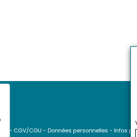
n
ter
-
CGV/CGU
-
Données personnelles
-
Infos pr