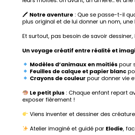
leurs moitiés. Un avant, un arrière… et une i
🖍
Notre aventure
: Que se passe-t-il qua
plus original et de lui donner un nom, une 
Et surtout, pas besoin de savoir dessiner, ic
Un voyage créatif entre réalité et imag
Modèles d’animaux en moitiés
pour s
Feuilles de calque et papier blanc
pou
Crayons de couleur
pour donner vie et
Le petit plus
: Chaque enfant repart av
exposer fièrement !
Viens inventer et dessiner des créature
Atelier imaginé et guidé par
Elodie
, fa