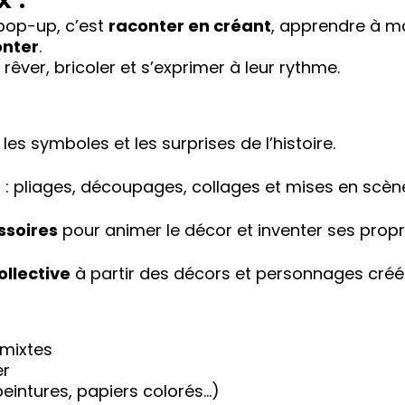
 pop-up, c’est
raconter en créant
, apprendre à ma
onter
.
êver, bricoler et s’exprimer à leur rythme.
 les symboles et les surprises de l’histoire.
D
: pliages, découpages, collages et mises en scène
ssoires
pour animer le décor et inventer ses propre
ollective
à partir des décors et personnages créé
 mixtes
er
 peintures, papiers colorés…)