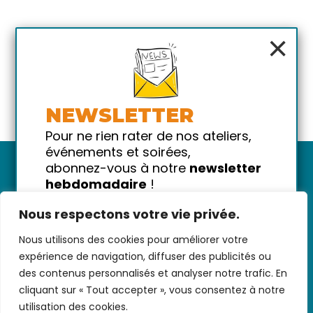
×
NEWSLETTER
Pour ne rien rater de nos ateliers,
événements et soirées,
abonnez-vous à notre
newsletter
hebdomadaire
!
Promis on ne vous spammera pas
Nous respectons votre vie privée.
!
Nous utilisons des cookies pour améliorer votre
Votre email
Nous contacter
-
CGV/CGU
-
Données
expérience de navigation, diffuser des publicités ou
personnelles
-
Infos pratiques
-
FAQ
des contenus personnalisés et analyser notre trafic. En
cliquant sur « Tout accepter », vous consentez à notre
utilisation des cookies.