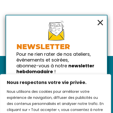
×
NEWSLETTER
Pour ne rien rater de nos ateliers,
événements et soirées,
abonnez-vous à notre
newsletter
hebdomadaire
!
Promis on ne vous spammera pas
Nous respectons votre vie privée.
!
Nous utilisons des cookies pour améliorer votre
Votre email
Nous contacter
-
CGV/CGU
-
Données
expérience de navigation, diffuser des publicités ou
personnelles
-
Infos pratiques
-
FAQ
des contenus personnalisés et analyser notre trafic. En
cliquant sur « Tout accepter », vous consentez à notre