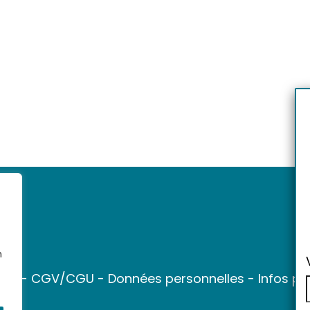
n
ter
-
CGV/CGU
-
Données personnelles
-
Infos pr