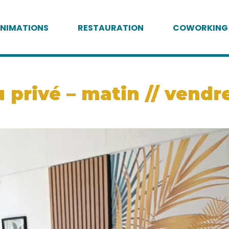
NIMATIONS
RESTAURATION
COWORKING
 privé – matin // vendr