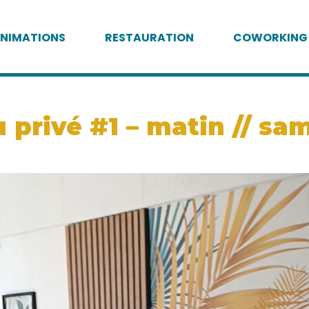
NIMATIONS
RESTAURATION
COWORKING
privé #1 – matin // sa