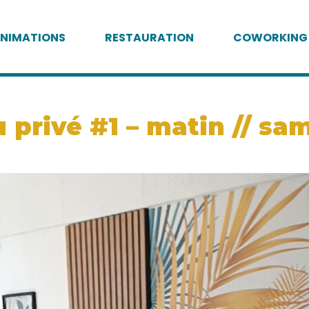
NIMATIONS
RESTAURATION
COWORKING
privé #1 – matin // sam