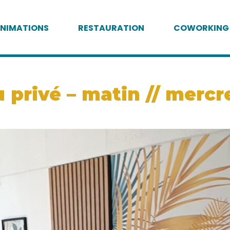
NIMATIONS
RESTAURATION
COWORKING
privé – matin // mercred