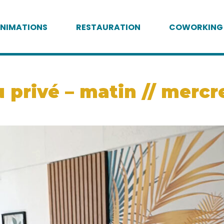
NIMATIONS
RESTAURATION
COWORKING
 privé – matin // merc