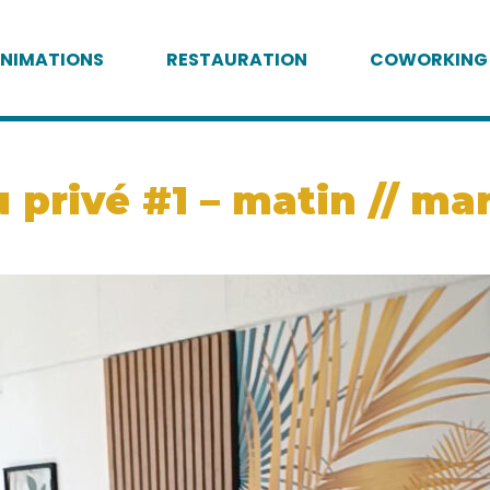
NIMATIONS
RESTAURATION
COWORKING
privé #1 – matin // mar